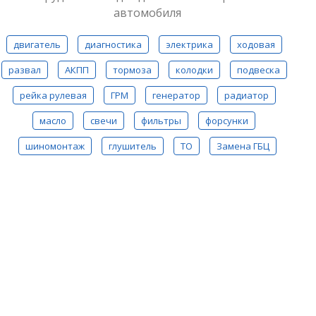
автомобиля
двигатель
диагностика
электрика
ходовая
развал
АКПП
тормоза
колодки
подвеска
рейка рулевая
ГРМ
генератор
радиатор
масло
свечи
фильтры
форсунки
шиномонтаж
глушитель
ТО
Замена ГБЦ