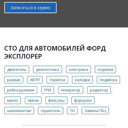
Записаться в сервис
СТО ДЛЯ АВТОМОБИЛЕЙ ФОРД
ЭКСПЛОРЕР
двигатель
диагностика
электрика
ходовая
развал
АКПП
тормоза
колодки
подвеска
рейка рулевая
ГРМ
генератор
радиатор
масло
свечи
фильтры
форсунки
шиномонтаж
глушитель
ТО
Замена ГБЦ